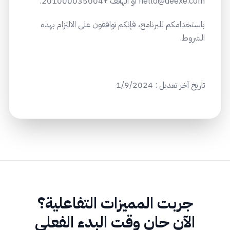
hello@deexe.com أو الهاتف +201000035004.
باستخدامكم للبرنامج، فإنكم توافقون على الالتزام بهذه
الشروط.
تاريخ آخر تعديل : 1/9/2024
جربت المميزات التفاعلية؟
الآن حان وقت البدء الفعلي